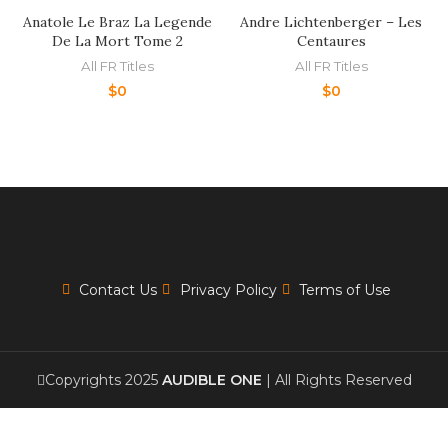
Anatole Le Braz La Legende
Andre Lichtenberger – Les
De La Mort Tome 2
Centaures
All FR Titles
All FR Titles
$
0
$
0
Contact Us
Privacy Policy
Terms of Use
Copyrights 2025
AUDIBLE ONE
| All Rights Reserved