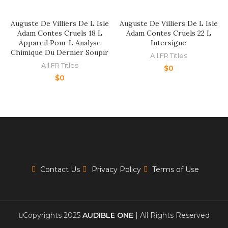
Auguste De Villiers De L Isle
Auguste De Villiers De L Isle
Adam Contes Cruels 18 L
Adam Contes Cruels 22 L
Appareil Pour L Analyse
Intersigne
Chimique Du Dernier Soupir
All FR Titles
All FR Titles
$
0
$
0
Contact Us
Privacy Policy
Terms of Use
Copyrights 2025
AUDIBLE ONE
| All Rights Reserved