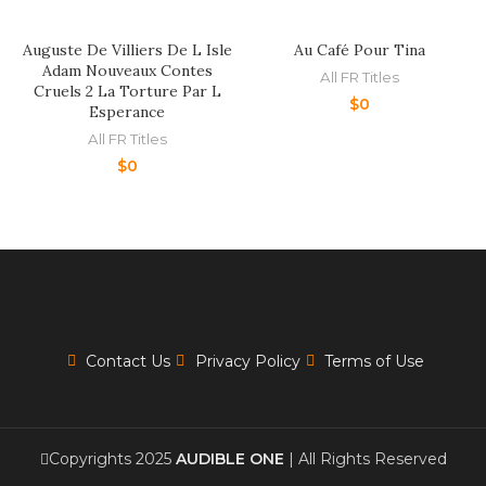
Auguste De Villiers De L Isle
Au Café Pour Tina
Adam Nouveaux Contes
All FR Titles
Cruels 2 La Torture Par L
$
0
Esperance
All FR Titles
$
0
Contact Us
Privacy Policy
Terms of Use
Copyrights 2025
AUDIBLE ONE
| All Rights Reserved