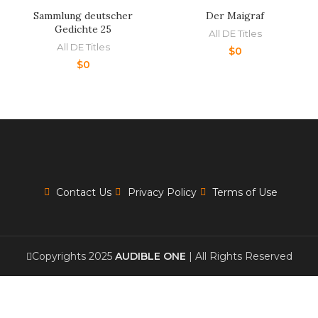
Sammlung deutscher
Der Maigraf
Gedichte 25
All DE Titles
All DE Titles
$
0
$
0
Contact Us
Privacy Policy
Terms of Use
Copyrights 2025
AUDIBLE ONE
| All Rights Reserved