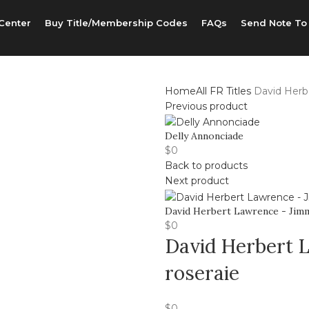
Center
Buy Title/Membership Codes
FAQs
Send Note To
Home
All FR Titles
David Herbe
Previous product
Delly Annonciade
$
0
Back to products
Next product
David Herbert Lawrence - Jim
$
0
David Herbert 
roseraie
$
0