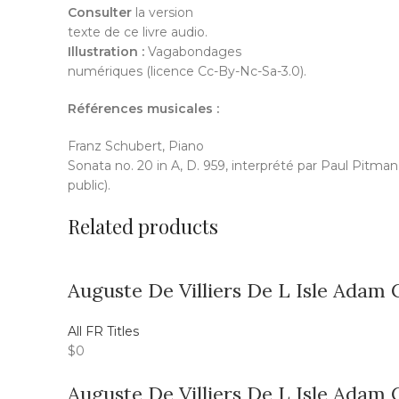
Consulter
la version
texte de ce livre audio.
Illustration :
Vagabondages
numériques (licence Cc-By-Nc-Sa-3.0).
Références musicales :
Franz Schubert, Piano
Sonata no. 20 in A, D. 959, interprété par Paul Pitma
public).
Related products
Auguste De Villiers De L Isle Adam
All FR Titles
$
0
Auguste De Villiers De L Isle Adam