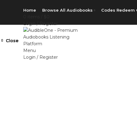
Home
Browse All Audiobooks
Codes Redeem 
0
items
/
$
0
Login / Register
Close
Close
Close
Close
Close
Close
Close
Close
Menu
Login / Register