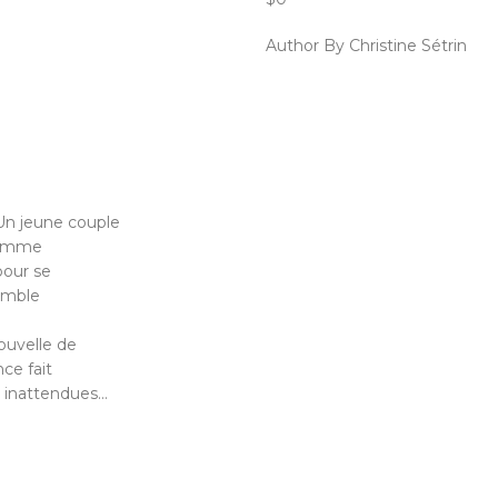
Author By Christine Sétrin
 Un jeune couple
 femme
pour se
semble
ouvelle de
ce fait
s inattendues…