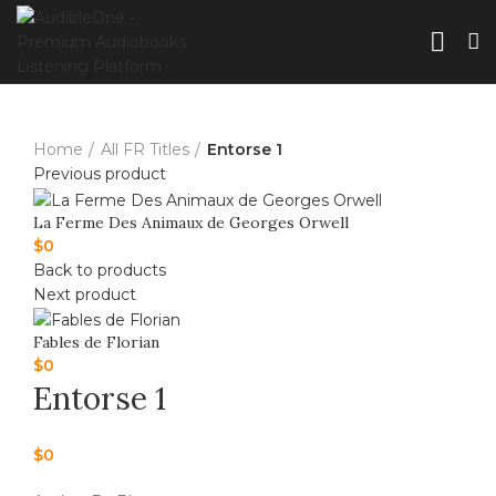
Home
All FR Titles
Entorse 1
Previous product
La Ferme Des Animaux de Georges Orwell
$
0
Back to products
Next product
Fables de Florian
$
0
Entorse 1
$
0