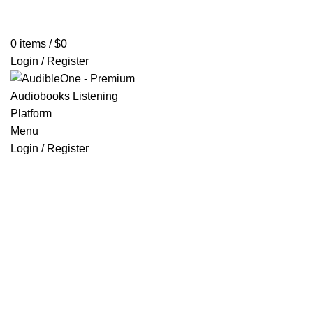
Home
Browse All Audiobooks
Codes Redeem Center
Buy Ti
0
items
/
$
0
Login / Register
Menu
Login / Register