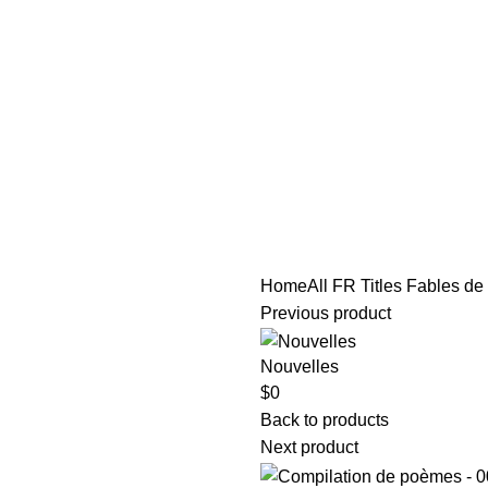
tle/Membership Codes
FAQs
Send Note To Us
Home
All FR Titles
Fables de 
Previous product
Nouvelles
$
0
Back to products
Next product