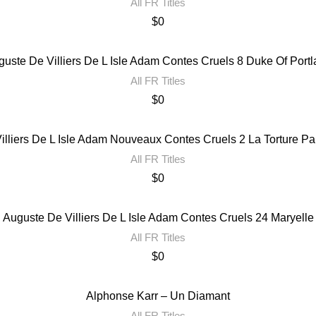
All FR Titles
$
0
uste De Villiers De L Isle Adam Contes Cruels 8 Duke Of Port
All FR Titles
$
0
illiers De L Isle Adam Nouveaux Contes Cruels 2 La Torture Pa
All FR Titles
$
0
Auguste De Villiers De L Isle Adam Contes Cruels 24 Maryelle
All FR Titles
$
0
Alphonse Karr – Un Diamant
All FR Titles