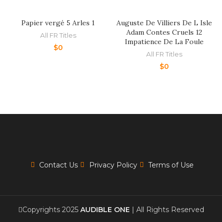
Papier vergé 5 Arles 1
Auguste De Villiers De L Isle
Adam Contes Cruels 12
All FR Titles
Impatience De La Foule
$
0
All FR Titles
$
0
Contact Us
Privacy Policy
Terms of Use
Copyrights 2025
AUDIBLE ONE
| All Rights Reserved