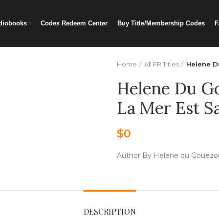
diobooks
Codes Redeem Center
Buy Title/Membership Codes
F
Home
All FR Titles
Helene D
Helene Du G
La Mer Est S
$
0
Author By Helene du Gouezo
DESCRIPTION