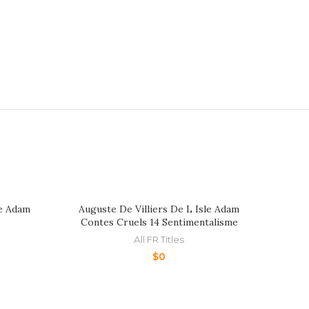
le Adam
Auguste De Villiers De L Isle Adam
Augu
Contes Cruels 14 Sentimentalisme
Cont
All FR Titles
$
0