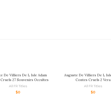
e De Villiers De L Isle Adam
Auguste De Villiers De L Is
Cruels 27 Souvenirs Occultes
Contes Cruels 2 Vera
All FR Titles
All FR Titles
$
0
$
0