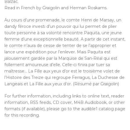
Balzac.
Read in French by Graigolin and Herman Roskams.
Au cours d’une promenade, le comte Henri de Marsay, un
dandy féroce investi d’un pouvoir qui lui permet de plier
toute personne à sa volonté rencontre Paquita, une jeune
femme d’une exceptionnelle beauté. A partir de cet instant,
le comte n’aura de cesse de tenter de se l’approprier et
lance une expédition pour l’enlever. Mais Paquita est
jalousement gardée par la Marquise de San-Réal qui est
follement amoureuse d’elle. Celle-ci finira par tuer sa
maîtresse… La Fille aux yeux d’or est le troisième volet de
l’Histoire des Treize qui regroupe Ferragus, La Duchesse de
Langeais et La Fille aux yeux d’or. (Résumé par Graigolin)
For further information, including links to online text, reader
information, RSS feeds, CD cover, M4B Audiobook, or other
formats (if available), please go to the audible1 catalog page
for this recording.