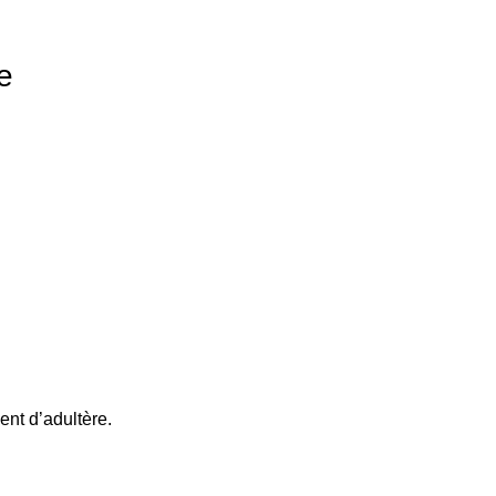
le
nt d’adultère.