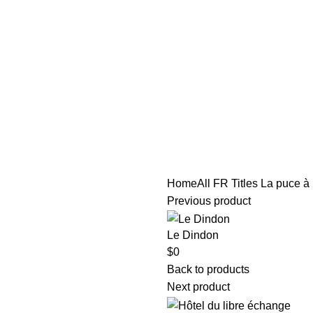
tle/Membership Codes
FAQs
Send Note To Us
Home
All FR Titles
La puce à l
Previous product
Le Dindon
$
0
Back to products
Next product