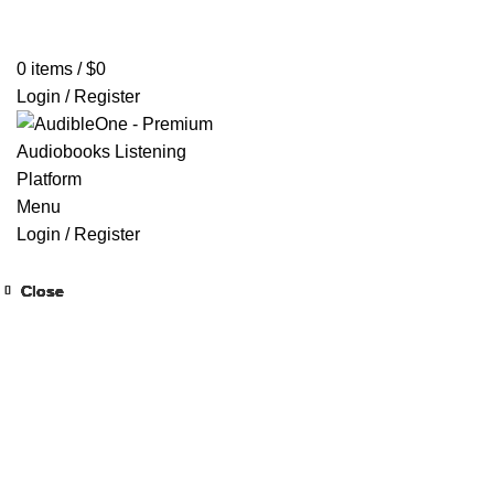
Home
Browse All Audiobooks
Codes Redeem Center
Buy Ti
0
items
/
$
0
Login / Register
Menu
Login / Register
Close
Close
Close
Close
Close
Close
Close
Close