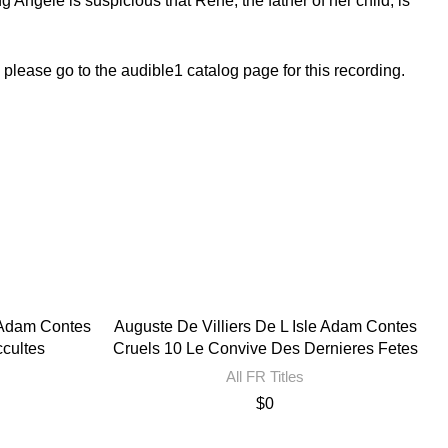
ngèle is suspicious that René, the father of her child, is
, please go to the audible1 catalog page for this recording.
e Adam Contes
Auguste De Villiers De L Isle Adam Contes
A
cultes
Cruels 10 Le Convive Des Dernieres Fetes
All FR Titles
$
0