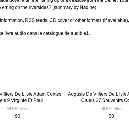
 down after the fishing up of a treasure from the Seine. Young A
e erring on the riversides? (summary by Nadine)
er information, RSS feeds, CD cover or other formats (if available)
e livre audio dans le catalogue de audible1.
illiers De L Isle Adam Contes
Auguste De Villiers De L Isl
els 9 Virginie Et Paul
Cruels 27 Souvenirs Oc
All FR Titles
All FR Titles
$
0
$
0