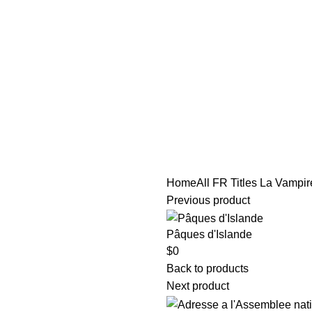
tle/Membership Codes
FAQs
Send Note To Us
Home
All FR Titles
La Vampir
Previous product
Pâques d'Islande
$
0
Back to products
Next product