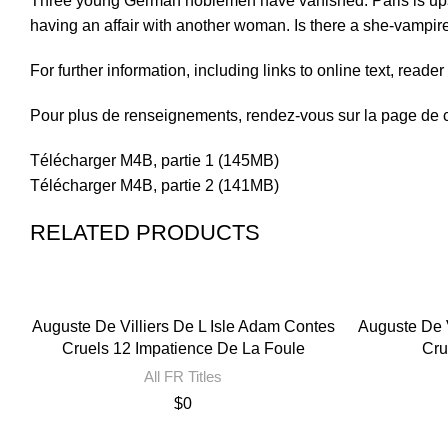
Three young German noblemen have vanished. Paris is upside
having an affair with another woman. Is there a she-vampir
For further information, including links to online text, read
Pour plus de renseignements, rendez-vous sur la page de c
Télécharger M4B, partie 1 (145MB)
Télécharger M4B, partie 2 (141MB)
RELATED PRODUCTS
Auguste De Villiers De L Isle Adam Contes
Auguste De V
Cruels 12 Impatience De La Foule
Cru
All FR Titles
$
0