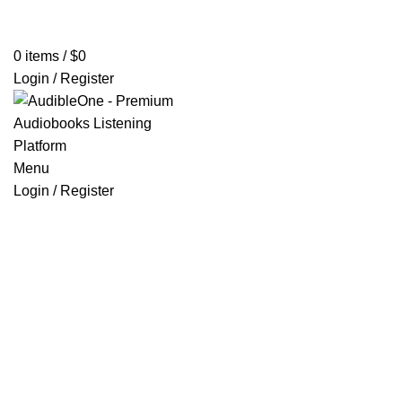
Home
Browse All Audiobooks
Codes Redeem Center
Buy Ti
0
items
/
$
0
Login / Register
Menu
Login / Register