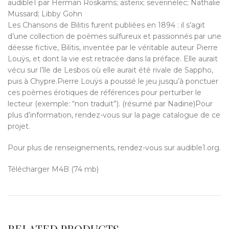
audible1 par Herman Roskams; asterix; severinelec; Nathalie
Mussard; Libby Gohn
Les Chansons de Bilitis furent publiées en 1894 : il s’agit
d’une collection de poèmes sulfureux et passionnés par une
déesse fictive, Bilitis, inventée par le véritable auteur Pierre
Louÿs, et dont la vie est retracée dans la préface. Elle aurait
vécu sur l’île de Lesbos où elle aurait été rivale de Sappho,
puis à Chypre.Pierre Louÿs a poussé le jeu jusqu’à ponctuer
ces poèmes érotiques de références pour perturber le
lecteur (exemple: “non traduit”). (résumé par Nadine)Pour
plus d’information, rendez-vous sur la page catalogue de ce
projet.
Pour plus de renseignements, rendez-vous sur audible1.org.
Télécharger M4B (74 mb)