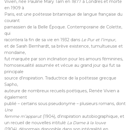
Vivien, née Pauline Mary Tarn en 1877 à Londres et morte
en 1909 à
Paris, est une poétesse britannique de langue française du
courant
parnassien de la Belle Époque. Contemporaine de Colette,
qui
racontera la fin de sa vie en 1932 dans
Le Pur et l’impur
,
et de Sarah Bernhardt, sa brève existence, tumultueuse et
mondaine,
fut marquée par son inclination pour les amours féminines,
homosexualité assumée et vécue au grand jour qui fut sa
principale
source d’inspiration. Traductrice de la poétesse grecque
Sapho,
auteure de nombreux recueils poétiques, Renée Vivien a
également
publié – certains sous pseudonyme – plusieurs romans, dont
Une
femme m’apparut
(1904), d’inspiration autobiographique, et
un recueil de nouvelles intitulé
La Dame à la louve
(1904), désormais disponible dans son intégralité en