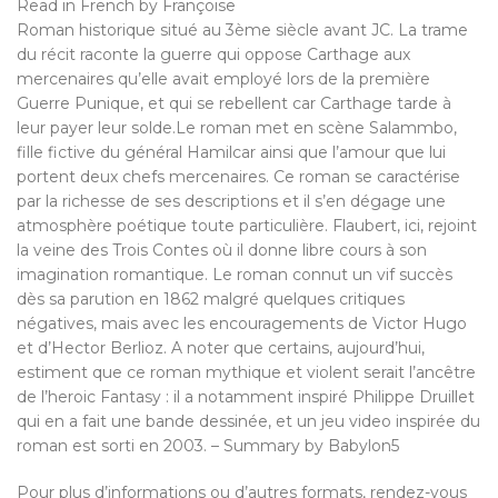
Read in French by Françoise
Roman historique situé au 3ème siècle avant JC. La trame
du récit raconte la guerre qui oppose Carthage aux
mercenaires qu’elle avait employé lors de la première
Guerre Punique, et qui se rebellent car Carthage tarde à
leur payer leur solde.Le roman met en scène Salammbo,
fille fictive du général Hamilcar ainsi que l’amour que lui
portent deux chefs mercenaires. Ce roman se caractérise
par la richesse de ses descriptions et il s’en dégage une
atmosphère poétique toute particulière. Flaubert, ici, rejoint
la veine des Trois Contes où il donne libre cours à son
imagination romantique. Le roman connut un vif succès
dès sa parution en 1862 malgré quelques critiques
négatives, mais avec les encouragements de Victor Hugo
et d’Hector Berlioz. A noter que certains, aujourd’hui,
estiment que ce roman mythique et violent serait l’ancêtre
de l’heroic Fantasy : il a notamment inspiré Philippe Druillet
qui en a fait une bande dessinée, et un jeu video inspirée du
roman est sorti en 2003. – Summary by Babylon5
Pour plus d’informations ou d’autres formats, rendez-vous