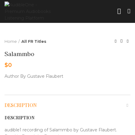
Home
All FR Titles
Salammbo
$
0
Author By Gustave Flaubert
DESCRIPTION
DESCRIPTION
audible1 recording of Salammbo by Gustave Flaubert.