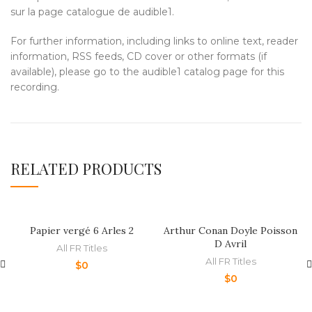
sur la page catalogue de audible1.
For further information, including links to online text, reader
information, RSS feeds, CD cover or other formats (if
available), please go to the audible1 catalog page for this
recording.
RELATED PRODUCTS
Papier vergé 6 Arles 2
Arthur Conan Doyle Poisson
D Avril
All FR Titles
All FR Titles
$
0
$
0