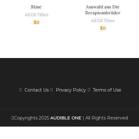
Stine
Auswahl aus Die
Serapionsbrüder
All DE Titles
All DE Titles
$
0
$
0
Contact Us
Privacy Policy
Terms of Use
Copyrights 2025
AUDIBLE ONE
| All Rights Reserved