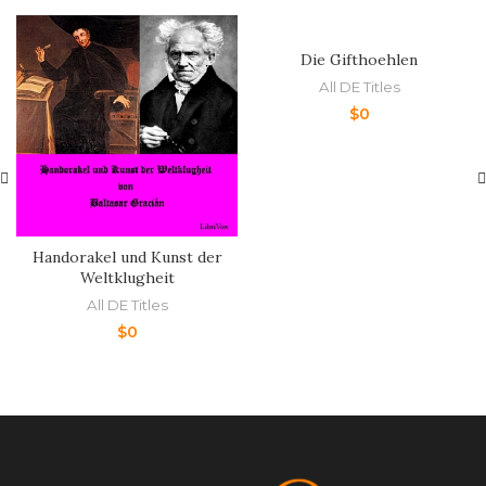
Die Gifthoehlen
All DE Titles
$
0
Handorakel und Kunst der
Weltklugheit
All DE Titles
$
0