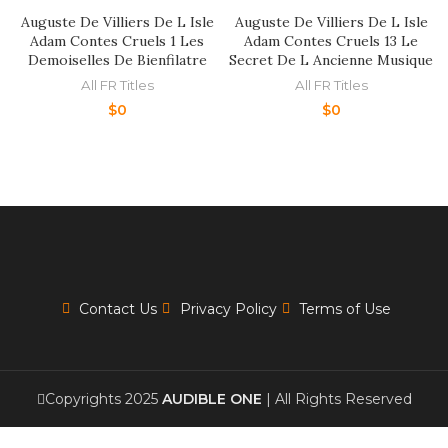
Auguste De Villiers De L Isle
Auguste De Villiers De L Isle
Adam Contes Cruels 1 Les
Adam Contes Cruels 13 Le
Demoiselles De Bienfilatre
Secret De L Ancienne Musique
All FR Titles
All FR Titles
$
0
$
0
Contact Us
Privacy Policy
Terms of Use
Copyrights 2025
AUDIBLE ONE
| All Rights Reserved