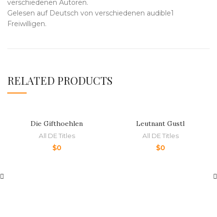
verschiedenen Autoren.
Gelesen auf Deutsch von verschiedenen audible1
Freiwilligen.
RELATED PRODUCTS
Die Gifthoehlen
Leutnant Gustl
All DE Titles
All DE Titles
$
0
$
0