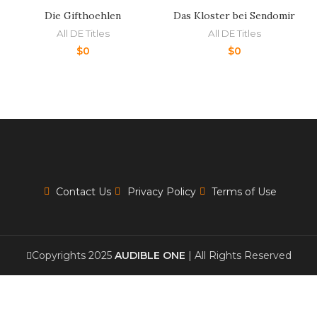
Die Gifthoehlen
Das Kloster bei Sendomir
All DE Titles
All DE Titles
$
0
$
0
Contact Us
Privacy Policy
Terms of Use
Copyrights 2025
AUDIBLE ONE
| All Rights Reserved