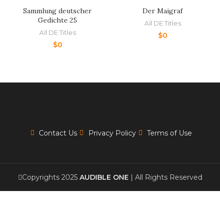
Sammlung deutscher
Der Maigraf
Gedichte 25
All DE Titles
All DE Titles
$
0
$
0
Contact Us
Privacy Policy
Terms of Use
Copyrights 2025
AUDIBLE ONE
| All Rights Reserved