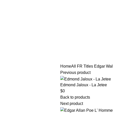
tle/Membership Codes
FAQs
Send Note To Us
Home
All FR Titles
Edgar Wall
Previous product
Edmond Jaloux - La Jetee
$
0
Back to products
Next product