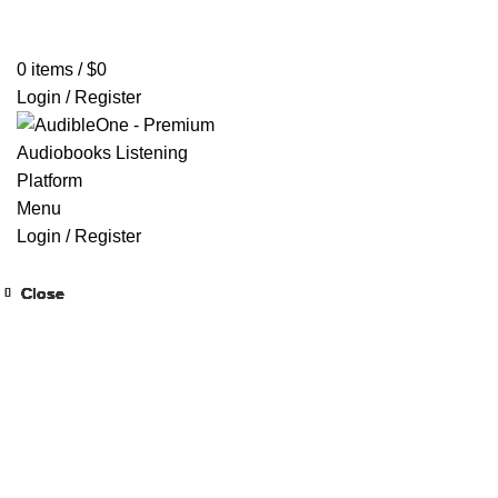
Home
Browse All Audiobooks
Codes Redeem Center
Buy Ti
0
items
/
$
0
Login / Register
Menu
Login / Register
Close
Close
Close
Close
Close
Close
Close
Close