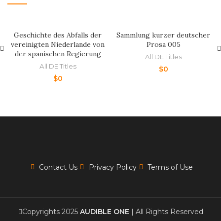
Geschichte des Abfalls der
Sammlung kurzer deutscher
vereinigten Niederlande von
Prosa 005
der spanischen Regierung
All DE Titles
All DE Titles
$
0
$
0
Contact Us
Privacy Policy
Terms of Use
Copyrights 2025
AUDIBLE ONE
| All Rights Reserved