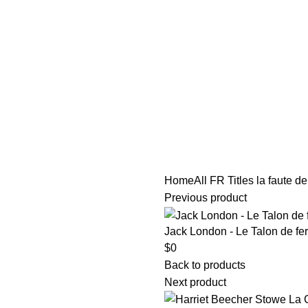
tle/Membership Codes
FAQs
Send Note To Us
Home
All FR Titles
la faute d
Previous product
Jack London - Le Talon de fer
$
0
Back to products
Next product