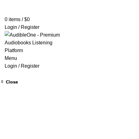
Home
Browse All Audiobooks
Codes Redeem Center
Buy Ti
0
items
/
$
0
Login / Register
Menu
Login / Register
Close
Close
Close
Close
Close
Close
Close
Close