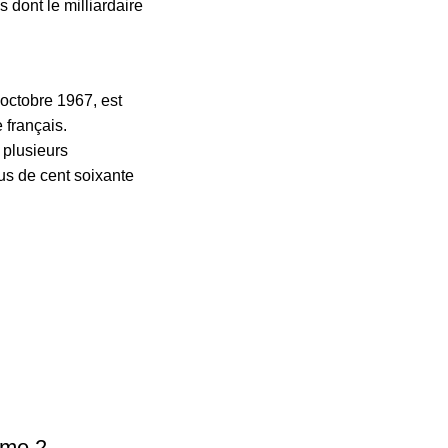
 dont le milliardaire
 octobre 1967, est
 français.
, plusieurs
us de cent soixante
ome 2