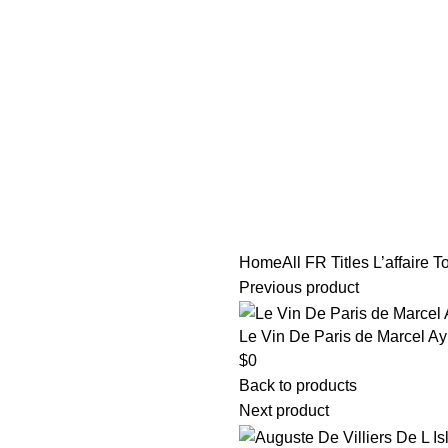
tle/Membership Codes
FAQs
Send Note To Us
Home
All FR Titles
L’affaire 
Previous product
Le Vin De Paris de Marcel A
$
0
Back to products
Next product