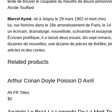
tente de trouver le coupable du meurtre de douze personnes
Alcide Touffard
Marcel Aymé
, né à Joigny le 29 mars 1902 et mort chez
lui, rue Norvins dans le 18e arrondissement de Paris, le 14
un écrivain, dramaturge, nouvelliste, scénariste et essayiste
Écrivain prolifique, il a laissé deux essais, dix-sept romans
dizaines de nouvelles, une dizaine de pièces de théâtre, pl
articles et des contes.
Related products
Arthur Conan Doyle Poisson D Avril
All FR Titles
$
0
Anatole Le Braz La Legende De La Mort T