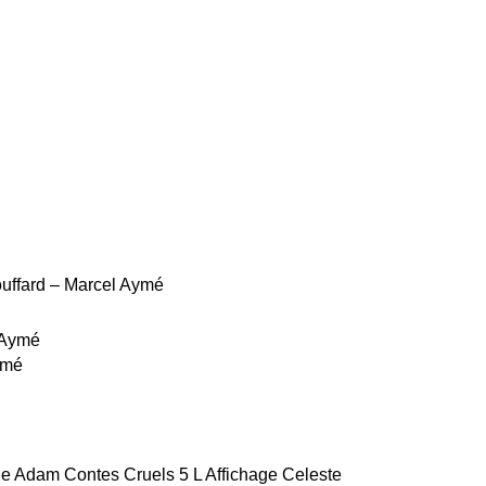
Touffard – Marcel Aymé
ymé