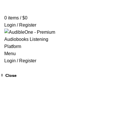
Home
Browse All Audiobooks
Codes Redeem Center
Buy Ti
0
items
/
$
0
Login / Register
Menu
Login / Register
Close
Close
Close
Close
Close
Close
Close
Close