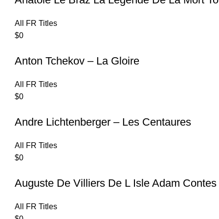
All FR Titles
$
0
Anton Tchekov – La Gloire
All FR Titles
$
0
Andre Lichtenberger – Les Centaures
All FR Titles
$
0
Auguste De Villiers De L Isle Adam Contes
All FR Titles
$
0