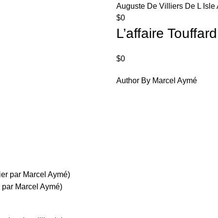
Auguste De Villiers De L Isl
$
0
L’affaire Touffa
$
0
Author By Marcel Aymé
ier par Marcel Aymé)
e par Marcel Aymé)