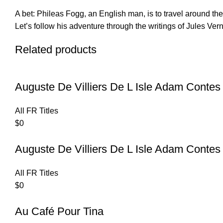
A bet: Phileas Fogg, an English man, is to travel around the
Let’s follow his adventure through the writings of Jules Vern
Related products
Auguste De Villiers De L Isle Adam Contes
All FR Titles
$
0
Auguste De Villiers De L Isle Adam Contes 
All FR Titles
$
0
Au Café Pour Tina