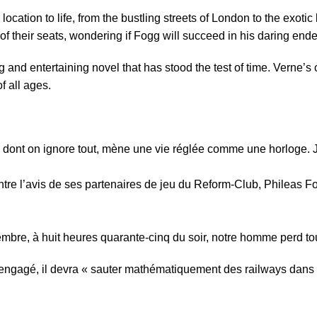
location to life, from the bustling streets of London to the exot
f their seats, wondering if Fogg will succeed in his daring endeavo
ing and entertaining novel that has stood the test of time. Verne’
f all ages.
, dont on ignore tout, mène une vie réglée comme une horloge. 
ntre l’avis de ses partenaires de jeu du Reform-Club, Phileas Fo
cembre, à huit heures quarante-cinq du soir, notre homme perd to
engagé, il devra « sauter mathématiquement des railways dans 