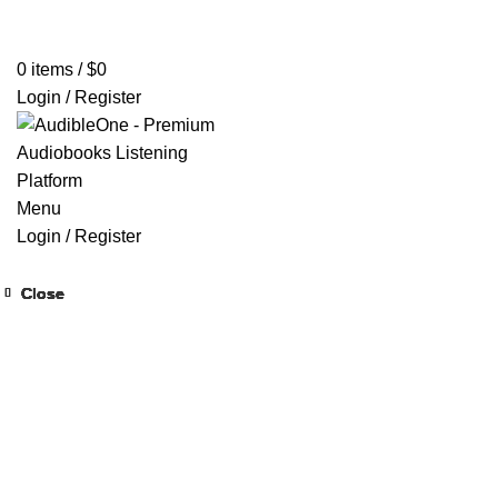
Home
Browse All Audiobooks
Codes Redeem Center
Buy Ti
0
items
/
$
0
Login / Register
Menu
Login / Register
Close
Close
Close
Close
Close
Close
Close
Close