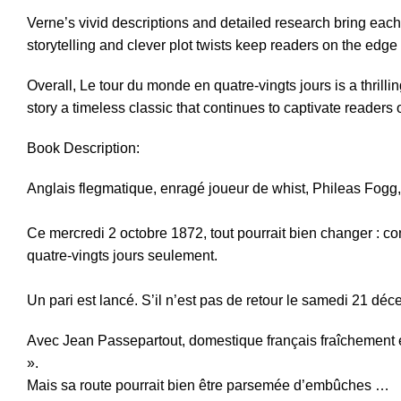
Verne’s vivid descriptions and detailed research bring each 
storytelling and clever plot twists keep readers on the edge o
Overall, Le tour du monde en quatre-vingts jours is a thrill
story a timeless classic that continues to captivate readers o
Book Description:
Anglais flegmatique, enragé joueur de whist, Phileas Fogg
Ce mercredi 2 octobre 1872, tout pourrait bien changer : co
quatre-vingts jours seulement.
Un pari est lancé. S’il n’est pas de retour le samedi 21 dé
Avec Jean Passepartout, domestique français fraîchement 
».
Mais sa route pourrait bien être parsemée d’embûches …