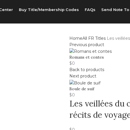
Center
Buy Title/Membership Codes
FAQs
Send Note To
Home
All FR Titles
Les veillées
Previous product
Romans et contes
$
0
Back to products
Next product
Boule de suif
$
0
Les veillées du 
récits de voyag
$
0