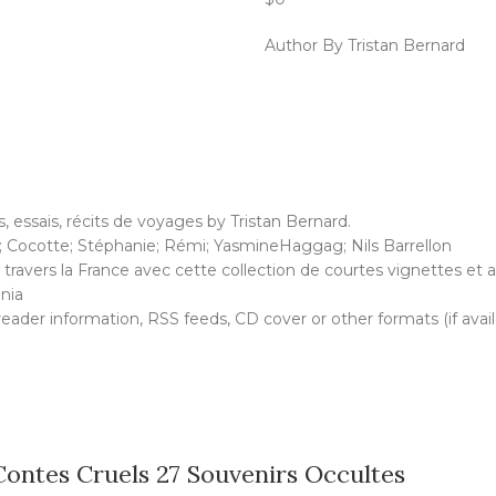
Author By Tristan Bernard
, essais, récits de voyages by Tristan Bernard.
d; Cocotte; Stéphanie; Rémi; YasmineHaggag; Nils Barrellon
travers la France avec cette collection de courtes vignettes e
nia
, reader information, RSS feeds, CD cover or other formats (if avai
Contes Cruels 27 Souvenirs Occultes