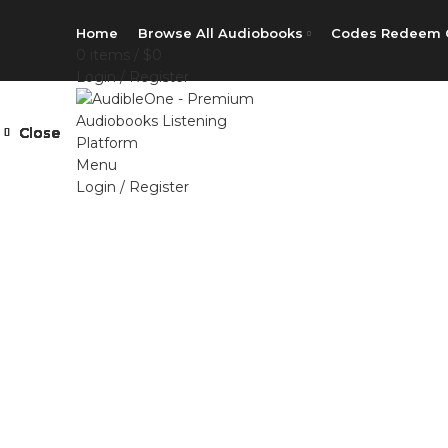
Home
Browse All Audiobooks
Codes Redeem 
0
items
/
$
0
Login / Register
Close
Close
Close
Close
Close
Close
Close
Close
Menu
Login / Register