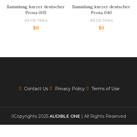
Sammlung kurzer deutscher
Sammlung kurzer deutscher
Prosa 005
Prosa 040
All DE Titles
All DE Titles
$
0
$
0
Contact Us
Privacy Policy
Terms of Use
Copyrights 2025
AUDIBLE ONE
| All Rights Reserved