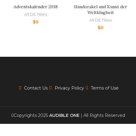
Adventskalender 2018
Handorakel und Kunst der
Weltklugheit
All DE Titles
All DE Titles
$
0
$
0
Contact Us
Privacy Policy
Terms of Use
Copyrights 2025
AUDIBLE ONE
| All Rights Reserved