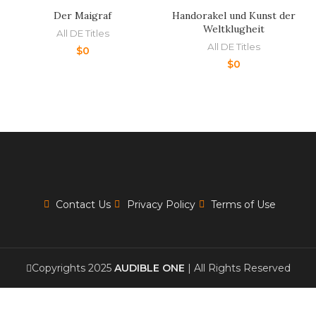
Der Maigraf
Handorakel und Kunst der
Weltklugheit
All DE Titles
All DE Titles
$
0
$
0
Contact Us
Privacy Policy
Terms of Use
Copyrights 2025
AUDIBLE ONE
| All Rights Reserved