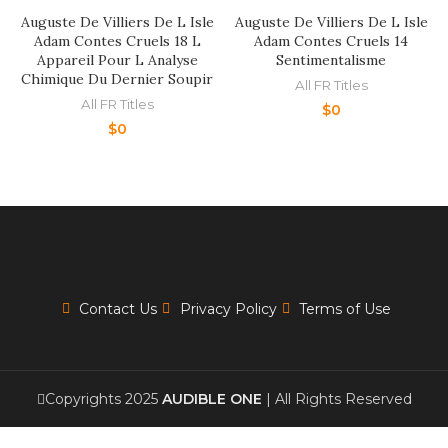
Auguste De Villiers De L Isle
Auguste De Villiers De L Isle
Adam Contes Cruels 18 L
Adam Contes Cruels 14
Appareil Pour L Analyse
Sentimentalisme
Chimique Du Dernier Soupir
All FR Titles
All FR Titles
$
0
$
0
Contact Us
Privacy Policy
Terms of Use
Copyrights 2025
AUDIBLE ONE
| All Rights Reserved