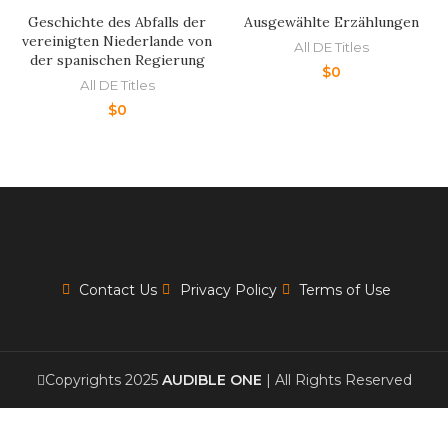
Geschichte des Abfalls der
Ausgewählte Erzählungen
vereinigten Niederlande von
All DE Titles
der spanischen Regierung
$
0
All DE Titles
$
0
Contact Us
Privacy Policy
Terms of Use
Copyrights 2025
AUDIBLE ONE
| All Rights Reserved