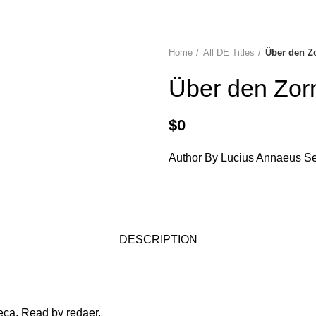
diobooks
Codes Redeem Center
Buy Title/Membership Codes
F
Home
All DE Titles
Über den Z
Über den Zor
$
0
Author By Lucius Annaeus Se
DESCRIPTION
eca. Read by redaer.