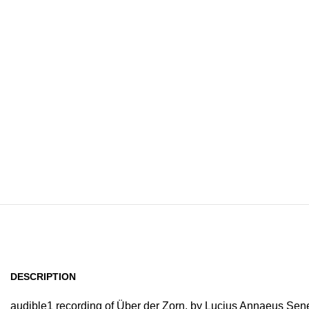
Home
Browse All Au
DESCRIPTION
audible1 recording of Über der Zorn, by Lucius Annaeus Sen