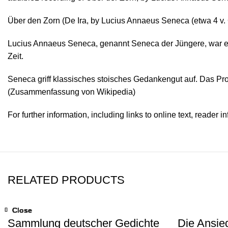
Über den Zorn (De Ira, by Lucius Annaeus Seneca (etwa 4 v. Ch
Lucius Annaeus Seneca, genannt Seneca der Jüngere, war ein 
Zeit.
Seneca griff klassisches stoisches Gedankengut auf. Das Probl
(Zusammenfassung von Wikipedia)
For further information, including links to online text, reader 
RELATED PRODUCTS
Close
Close
Close
Close
Close
Close
Close
Close
Sammlung deutscher Gedichte
Die Ansie