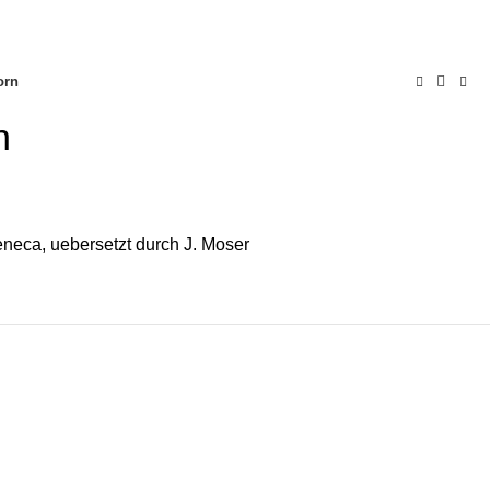
0
AQs
Send Note To Us
orn
n
neca, uebersetzt durch J. Moser