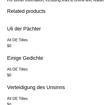
For further information, including links to online text, read
Related products
Uli der Pächter
All DE Titles
$
0
Einige Gedichte
All DE Titles
$
0
Verteidigung des Unsinns
All DE Titles
$
0