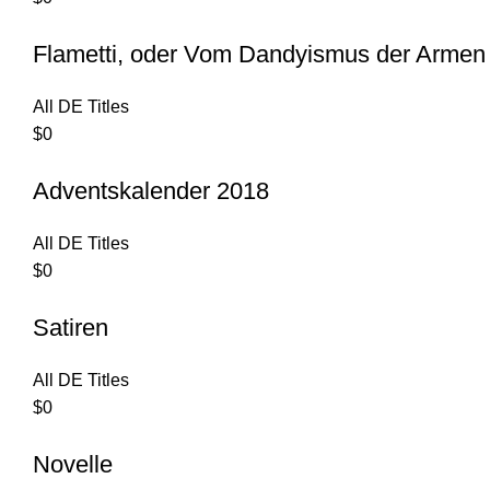
Flametti, oder Vom Dandyismus der Armen
All DE Titles
$
0
Adventskalender 2018
All DE Titles
$
0
Satiren
All DE Titles
$
0
Novelle