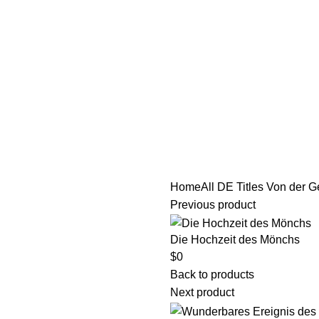
tle/Membership Codes
FAQs
Send Note To Us
Home
All DE Titles
Von der Ge
Previous product
Die Hochzeit des Mönchs
$
0
Back to products
Next product