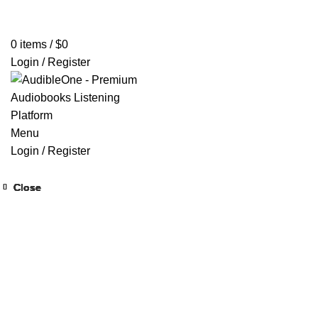
Home
Browse All Audiobooks
Codes Redeem Center
Buy Ti
0
items
/
$
0
Login / Register
Menu
Login / Register
Close
Close
Close
Close
Close
Close
Close
Close