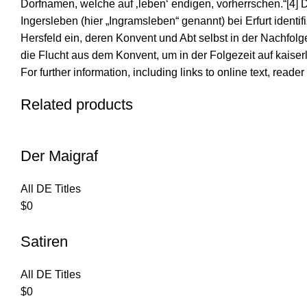
Dorfnamen, welche auf ‚leben‘ endigen, vorherrschen.“[4] D
Ingersleben (hier „Ingramsleben“ genannt) bei Erfurt identi
Hersfeld ein, deren Konvent und Abt selbst in der Nachfolge
die Flucht aus dem Konvent, um in der Folgezeit auf kaise
For further information, including links to online text, read
Related products
Der Maigraf
All DE Titles
$
0
Satiren
All DE Titles
$
0