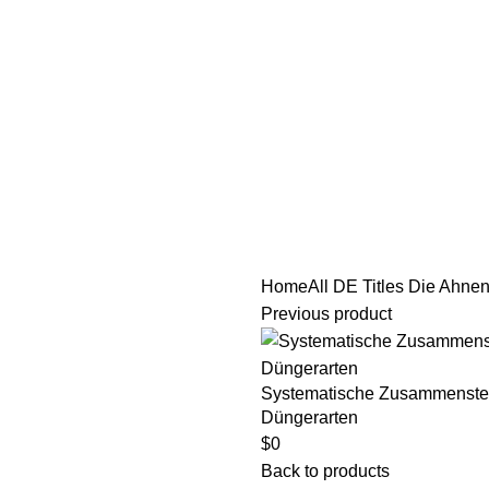
tle/Membership Codes
FAQs
Send Note To Us
Home
All DE Titles
Die Ahnen
Previous product
Systematische Zusammenstell
Düngerarten
$
0
Back to products