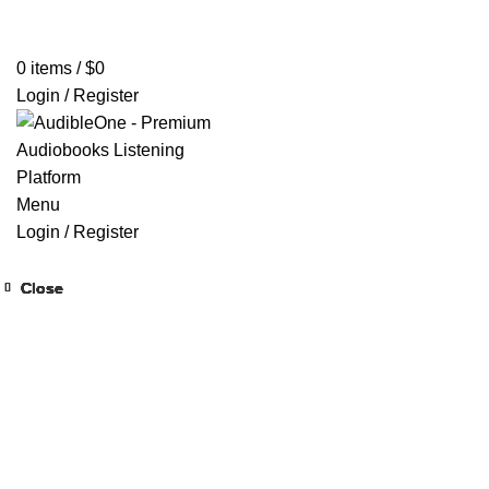
Home
Browse All Audiobooks
Codes Redeem Center
Buy Ti
0
items
/
$
0
Login / Register
Menu
Login / Register
Close
Close
Close
Close
Close
Close
Close
Close