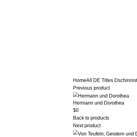
tle/Membership Codes
FAQs
Send Note To Us
Home
All DE Titles
Dschinnist
Previous product
Hermann und Dorothea
$
0
Back to products
Next product