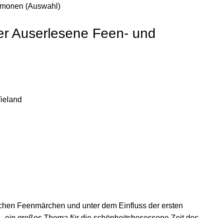
Dämonen (Auswahl)
er Auserlesene Feen- und
Wieland
schen Feenmärchen und unter dem Einfluss der ersten
– ein großes Thema für die schönheitsbesessene Zeit des