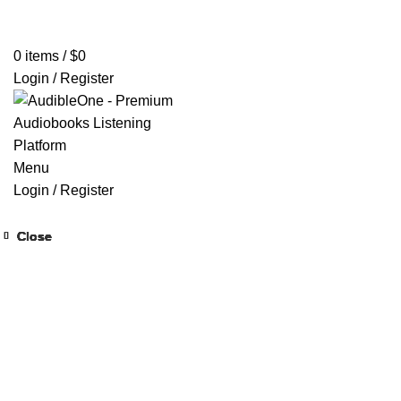
Home
Browse All Audiobooks
Codes Redeem Center
Buy Ti
0
items
/
$
0
Login / Register
Menu
Login / Register
Close
Close
Close
Close
Close
Close
Close
Close