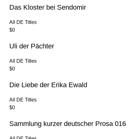
Das Kloster bei Sendomir
All DE Titles
$
0
Uli der Pächter
All DE Titles
$
0
Die Liebe der Erika Ewald
All DE Titles
$
0
Sammlung kurzer deutscher Prosa 016
All DE Titles