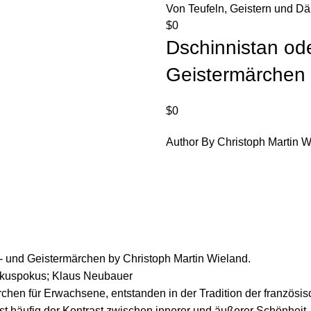
Von Teufeln, Geistern und 
$
0
Dschinnistan od
Geistermärchen
$
0
Author By Christoph Martin 
- und Geistermärchen by Christoph Martin Wieland.
Hokuspokus; Klaus Neubauer
hen für Erwachsene, entstanden in der Tradition der französi
 häufig der Kontrast zwischen innerer und äußerer Schönheit 