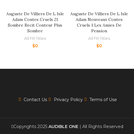
Auguste De Villiers De L Isle
Auguste De Villiers De L Isle
Adam Contes Cruels 21
Adam Nouveaux Contes
Sombre Recit Conteur Plus
Cruels 1 Les Amies De
Sombre
Pension
All FR Titles
All FR Titles
$
0
$
0
Contact Us
Privacy Policy
Terms of Use
Copyrights 2025
AUDIBLE ONE
| All Rights Reserved