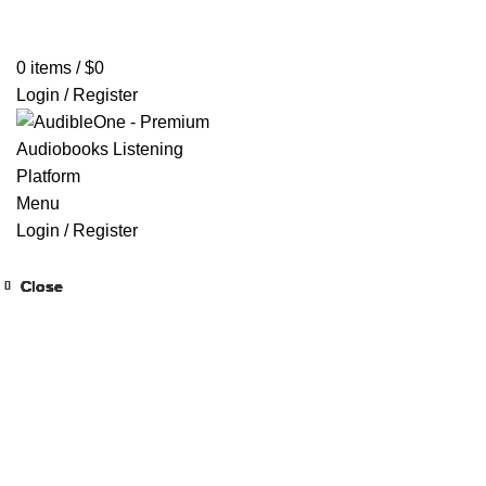
Home
Browse All Audiobooks
Codes Redeem Center
Buy Ti
0
items
/
$
0
Login / Register
Menu
Login / Register
Close
Close
Close
Close
Close
Close
Close
Close