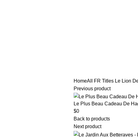
tle/Membership Codes
FAQs
Send Note To Us
Home
All FR Titles
Le Lion De
Previous product
Le Plus Beau Cadeau De Ha
$
0
Back to products
Next product