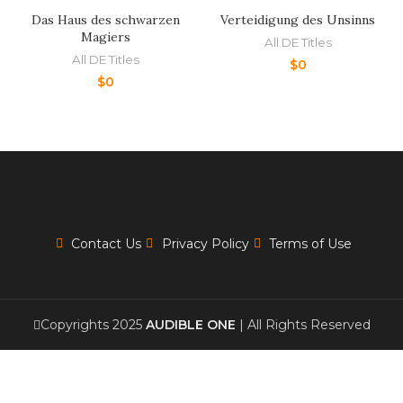
Das Haus des schwarzen
Verteidigung des Unsinns
Magiers
All DE Titles
All DE Titles
$
0
$
0
Contact Us
Privacy Policy
Terms of Use
Copyrights 2025
AUDIBLE ONE
| All Rights Reserved