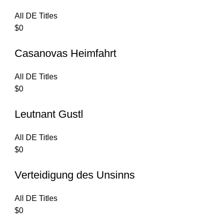
All DE Titles
$
0
Casanovas Heimfahrt
All DE Titles
$
0
Leutnant Gustl
All DE Titles
$
0
Verteidigung des Unsinns
All DE Titles
$
0