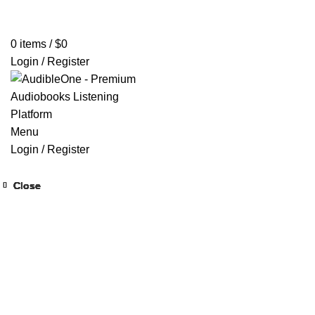
Home
Browse All Audiobooks
Codes Redeem Center
Buy Ti
0
items
/
$
0
Login / Register
Menu
Login / Register
Close
Close
Close
Close
Close
Close
Close
Close