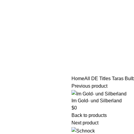
tle/Membership Codes
FAQs
Send Note To Us
Home
All DE Titles
Taras Bul
Previous product
Im Gold- und Silberland
$
0
Back to products
Next product