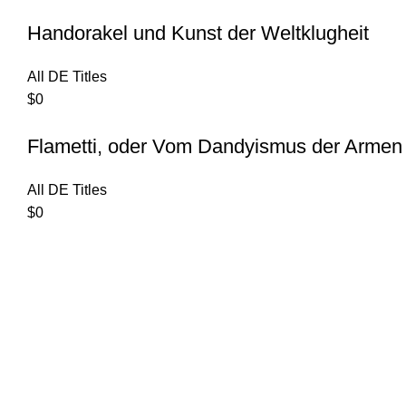
Handorakel und Kunst der Weltklugheit
All DE Titles
$
0
Flametti, oder Vom Dandyismus der Armen
All DE Titles
$
0