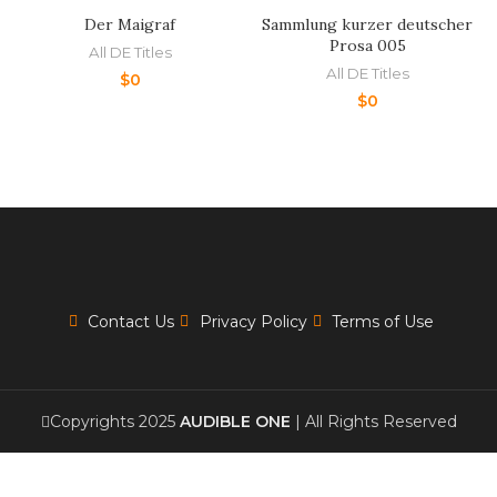
Der Maigraf
Sammlung kurzer deutscher
Prosa 005
All DE Titles
All DE Titles
$
0
$
0
Contact Us
Privacy Policy
Terms of Use
Copyrights 2025
AUDIBLE ONE
| All Rights Reserved