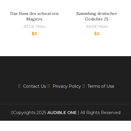
Das Haus des schwarzen
Sammlung deutscher
Magiers
Gedichte 25
All DE Titles
All DE Titles
$
0
$
0
Contact Us
Privacy Policy
Terms of Use
Copyrights 2025
AUDIBLE ONE
| All Rights Reserved