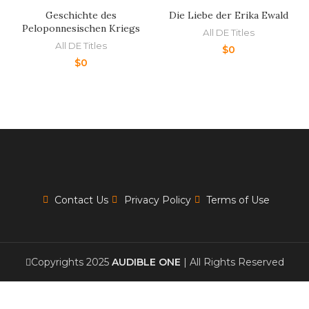
Geschichte des
Die Liebe der Erika Ewald
Peloponnesischen Kriegs
All DE Titles
All DE Titles
$
0
$
0
Contact Us
Privacy Policy
Terms of Use
Copyrights 2025
AUDIBLE ONE
| All Rights Reserved